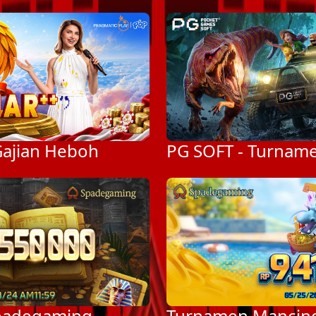
Gajian Heboh
PG SOFT - Turname
Spadegaming
Turnamen Mancing