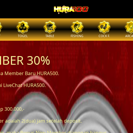
T
TOGEL
TABLE
FISHING
COCK F.
ARC
BER 30%
ua Member Baru HURA500.
i LiveChat HURA500.
p 300.000,-
adalah 2(dua) jam setelah deposit.
ukan, maka Bonus New Member dianggap hangus.