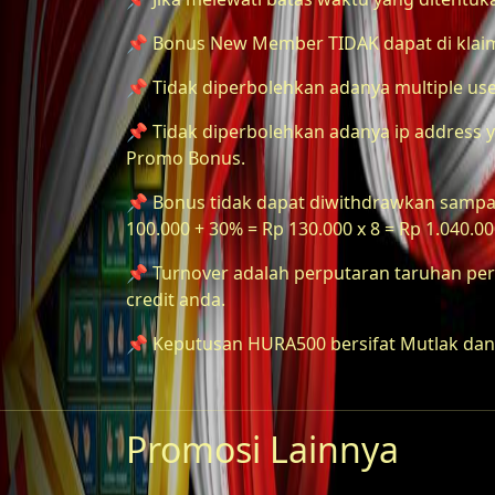
📌 Bonus New Member TIDAK dapat di klaim 
📌 Tidak diperbolehkan adanya multiple us
📌 Tidak diperbolehkan adanya ip address
Promo Bonus.
📌 Bonus tidak dapat diwithdrawkan sampai 
100.000 + 30% = Rp 130.000 x 8 = Rp 1.040.00
📌 Turnover adalah perputaran taruhan per
credit anda.
📌 Keputusan HURA500 bersifat Mutlak dan F
Promosi Lainnya