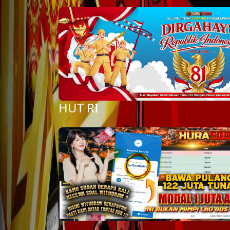
HUT RI