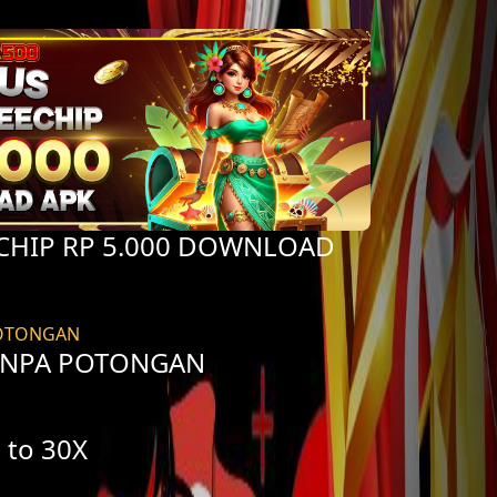
CHIP RP 5.000 DOWNLOAD
TANPA POTONGAN
 to 30X