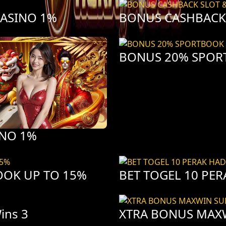
CASINO 1%
BONUS CASHBACK 
BONUS 20% SPO
INO 1%
OK UP TO 15%
BET TOGEL 10 PER
ins 3
XTRA BONUS MAX