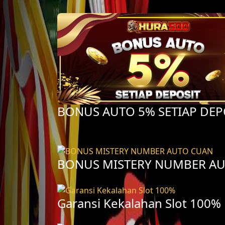
BONUS AUTO 5% SETIAP DEP
BONUS MISTERY NUMBER A
Garansi Kekalahan Slot 100%