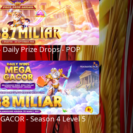
 Daily Prize Drops - POP
GACOR - Season 4 Level 5