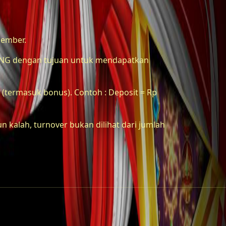
Member.
LING dengan tujuan untuk mendapatkan
 (termasuk bonus). Contoh : Deposit = Rp
kalah, turnover bukan dilihat dari jumlah