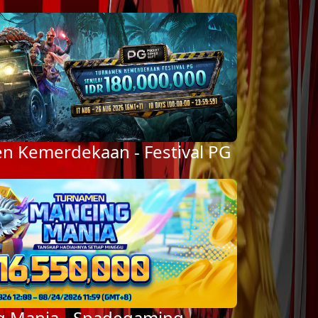
n Kemerdekaan - Festival PG
 Mania - Spadegaming