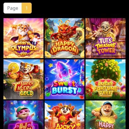
Page
1