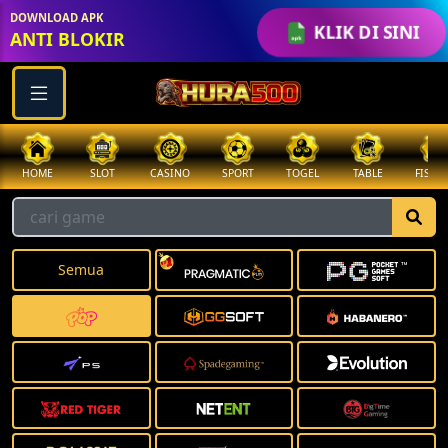
DOWNLOAD APK
KLIK DI SINI
ANTI BLOKIR
HOME
SLOT
CASINO
SPORT
TOGEL
TABLE
FISHI
Semua