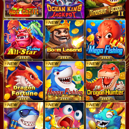
ll****lu
Telah Berhasil Melakukan Withdraw
Rp 618.000,00