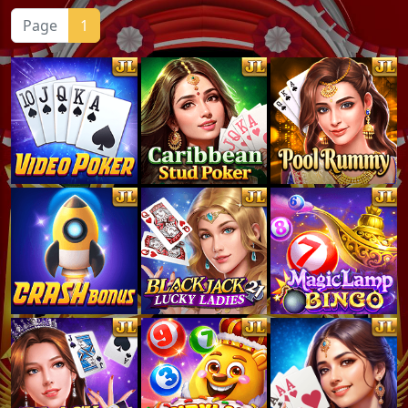
Page
1